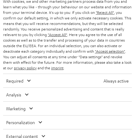
With cookies, we and other marketing partners process data from you and
PRESSE & MARKETING
g
learn what you like - through your behaviour on our website and information
ÖSTERREICH
SMART HOME
from your terminal device. It's up to you: If you click on
"Reject All"
, you
GESCHÄFTSKUNDEN
confirm our default setting, in which we only activate necessary cookies. This
means that you will receive recommendations, but they will be selected
SCHWEIZ
BLUETOOTH-LAUTSPRECHER
PARTNERPROGRAMM
randomly. You receive personalized advertising and content that is really
relevant to you by clicking
"Accept All"
. Here you agree to the use of all
KOPFHÖRER
cookies as well as to the transfer and processing of your data in countries
NIEDERLANDE
BLOG
outside the EU/EEA. For an individual selection, you can also activate or
deactivate each category individually and confirm with
"Accept selection"
.
BLUETOOTH-KOPFHÖRER
NEWSLETTER
You can adjust all consents at any time under "Data settings" and revoke
BELGIEN
them with effect for the future. For more information, please also take a look
STEREOANLAGEN
at our
privacy policy
and the
imprint
.
STORES
FRANKREICH
LAUTSPRECHER
Required
Always active
DEINE VORTEILE BEI TEUFEL
POLEN
ULTIMA-SERIE
Analysis
TEUFEL STORY
Technische Änderungen, Tippfehler und Irrtum vorbehalten. Das auf unseren
IN-EAR-KOPFHÖRER
Marketing
SPANIEN
UNSER MANAGEMENT
Fotos abgebildete Zubehör ist nicht im Lieferumfang enthalten. Etwaige
Entsorgungsgebühren für Batterien sind im Preis inbegriffen.
FANSHOP
Personalization
NACHHALTIGKEIT
ITALIEN
©2026 Lautsprecher Teufel GmbH - All rights reserved.
NEUHEITEN
External content
UNSERE WERTE