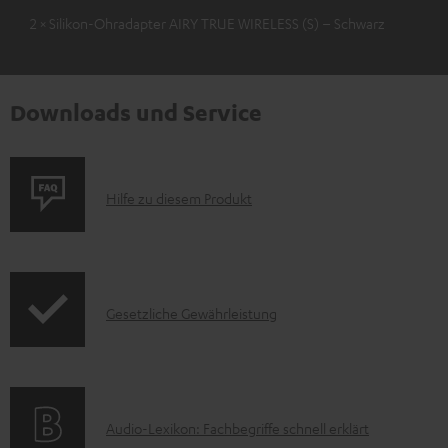
2 × Silikon-Ohradapter AIRY TRUE WIRELESS (S) – Schwarz
Downloads und Service
P
Hilfe zu diesem Produkt
r
o
d
I
Gesetzliche Gewährleistung
u
n
k
f
t
o
F
A
Audio-Lexikon: Fachbegriffe schnell erklärt
r
A