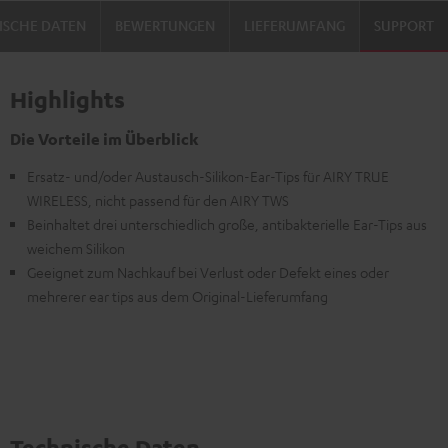
ISCHE DATEN
BEWERTUNGEN
LIEFERUMFANG
SUPPORT
Highlights
Die Vorteile im Überblick
Ersatz- und/oder Austausch-Silikon-Ear-Tips für AIRY TRUE
WIRELESS, nicht passend für den AIRY TWS
Beinhaltet drei unterschiedlich große, antibakterielle Ear-Tips aus
weichem Silikon
Geeignet zum Nachkauf bei Verlust oder Defekt eines oder
mehrerer ear tips aus dem Original-Lieferumfang
Technische Daten