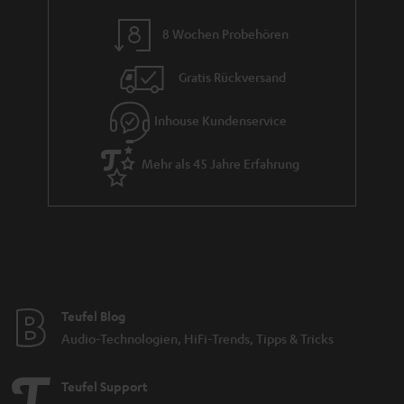
n
8 Wochen Probehören
t
i
Gratis Rückversand
e
Inhouse Kundenservice
Mehr als 45 Jahre Erfahrung
Teufel Blog
Audio-Technologien, HiFi-Trends, Tipps & Tricks
Teufel Support