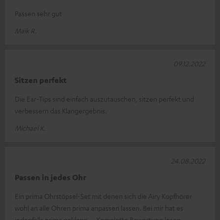
Passen sehr gut
Maik R.
09.12.2022
Sitzen perfekt
Die Ear-Tips sind einfach auszutauschen, sitzen perfekt und
verbessern das Klangergebnis.
Michael K.
24.08.2022
Passen in jedes Ohr
Ein prima Ohrstöpsel-Set mit denen sich die Airy Kopfhörer
wohl an alle Ohren prima anpassen lassen. Bei mir hat es
jedenfalls prima geklapp
Komplette Bewertung lesen