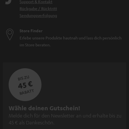
Support & Kontakt
Rückgabe / Rücktritt
Sendungsverfolgung
Store Finder
Erlebe unsere Produkte hautnah und lass dich persönlich
im Store beraten.
BIS ZU
45 €
RABATT
N
Wähle deinen Gutschein!
Melde dich für den Newsletter an und erhalte bis zu
e
45 € als Dankeschön.
w