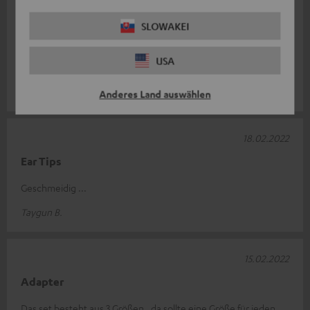
27.02.2022
SLOWAKEI
Gut
USA
Als Reserve absolut ausreichend. Top Qualität.
Herr D.
Anderes Land auswählen
18.02.2022
Ear Tips
Geschmeidig ...
Taygun B.
15.02.2022
Adapter
Das set besteht aus 3 Größen , da sollte eine Größe für jeden