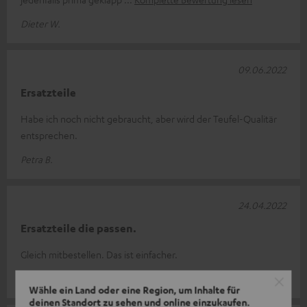
Dieter W.
09.06.2022
Ersatzteile
Habe ich noch nicht gebraucht, aber wird der Teufel-Qualitär
entsprechen.
Petra B.
24.04.2022
Ersatzteile die passen.
Gleich mitbestellen. Das ist einfacher.
Klaus O.
Wähle ein Land oder eine Region, um Inhalte für
deinen Standort zu sehen und online einzukaufen.