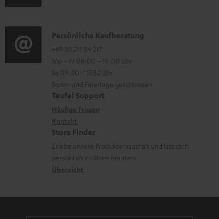
u
m
Q
d
a
s
i
K
Persönliche Kaufberatung
t
o
o
+49 30 217 84 217
i
Mo – Fr 08:00 – 19:00 Uhr
-
n
o
Sa 09:00 – 17:30 Uhr
L
t
n
Sonn- und Feiertage geschlossen
e
a
e
Teufel Support
x
k
n
Häufige Fragen
i
Kontakt
t
z
Store Finder
k
d
u
Erlebe unsere Produkte hautnah und lass dich
o
a
r
persönlich im Store beraten.
n
t
G
Übersicht
e
a
n
r
a