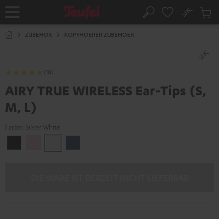
ZUM
NHALT
No
Abs
Startseite
Suche
RINGEN
Artike
im
ZUBEHÖR
KOPFHOERER ZUBEHOER
Waren
(18)
AIRY TRUE WIRELESS Ear-Tips (S,
M, L)
Farbe:
Silver White
Night
Pale
Silver
Steel
Black
Gold
White
Blue
DIE WARE IST DERZEIT NICHT LIEFERBAR